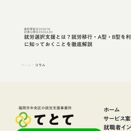
最終更新日
2026.7.8
記事公開日
2026.6.30
就労選択支援とは？就労移行・A型・B型を
に知っておくことを徹底解説
ホーム
コラム
keyboard_arrow_right
ホーム
福岡市中央区の就労支援事業所
てとて
サービス
就職者イン