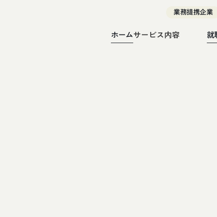
業務提携企業
ホーム
サービス内容
就
就労移行支援
就労継続支援A型
就労継続支援B型
就労選択支援