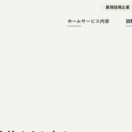
業務提携企業
ホーム
サービス内容
就
就労移行支援
就労継続支援A型
就労継続支援B型
就労選択支援