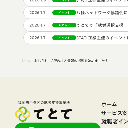
STATICE様主催のイベ
2026.2.9
イベント
八幡ネットワーク協議会に
2026.1.7
イベント
てとてで「就労選択支援」
2026.1.7
お知らせ
STATICE様主催のイベ
2026.1.7
イベント
ホーム
おしらせ
A型の求人情報の掲載を始めました！
keyboard_arrow_right
keyboard_arrow_right
ホーム
福岡市中央区の就労支援事業所
てとて
サービス
就職者イン