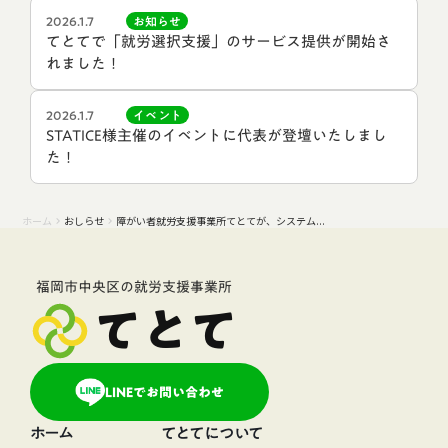
2026.1.7
お知らせ
てとてで「就労選択支援」のサービス提供が開始さ
れました！
2026.1.7
イベント
STATICE様主催のイベントに代表が登壇いたしまし
た！
ホーム
おしらせ
障がい者就労支援事業所てとてが、システム...
keyboard_arrow_right
keyboard_arrow_right
福岡市中央区の就労支援事業所
てとて
LINEでお問い合わせ
ホーム
てとてについて