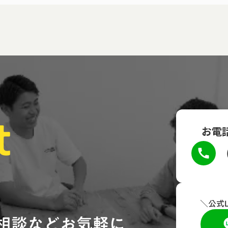
t
お電
call
＼公式
相談などお気軽に