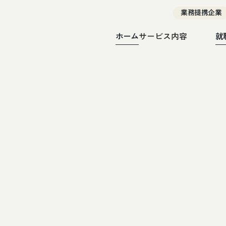
業務提携企業
ホーム
サービス内容
就
就労移行支援
就労継続支援A型
就労継続支援B型
就労選択支援