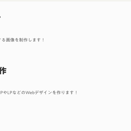
ン
に使用する画像を制作します！
作
HPやLPなどのWebデザインを作ります！